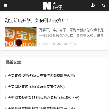
淘宝新店开张，如何引流与推广？
万事开头难，对于一家淘宝新店怎么起来是
一件非常系统化的过程，虽然这么说，但是
如果开头好了，自然也就是成功了一半，这
2022-05-24
3854
里解释不了太多，就给你说明下思路，希望
对你有帮助。 新店开起来后，不要着急的
各种推广，...
最新文章
火灾宣传视频(预防火灾宣传视频有哪些内容)
火灾消防宣传视频(消防火灾宣传内容)
火影忍者短视频15秒(火影忍者短视频15秒下载)
火影精彩剪辑短视频(火影剪辑短视频十几秒)